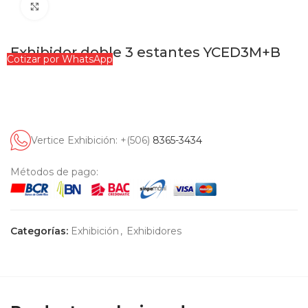
Clic para ampliar
Exhibidor doble 3 estantes YCED3M+B
Cotizar por WhatsApp
Vertice Exhibición: +(506)
8365-3434
Métodos de pago:
Categorías:
Exhibición
,
Exhibidores