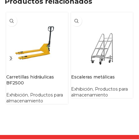
Productos relacionados
Carretillas hidráulicas
Escaleras metálicas
L
BF2500
Exhibición
,
Productos para
E
Exhibición
,
Productos para
almacenamiento
almacenamiento