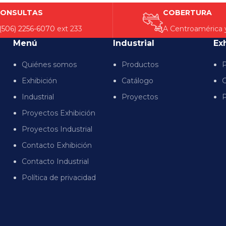
ONSULTAS
COBERTURA
(506) 2256-6070
ext 233
A Centroamérica 
Menú
Industrial
Ex
Quiénes somos
Productos
P
Exhibición
Catálogo
C
Industrial
Proyectos
P
Proyectos Exhibición
Proyectos Industrial
Contacto Exhibición
Contacto Industrial
Política de privacidad