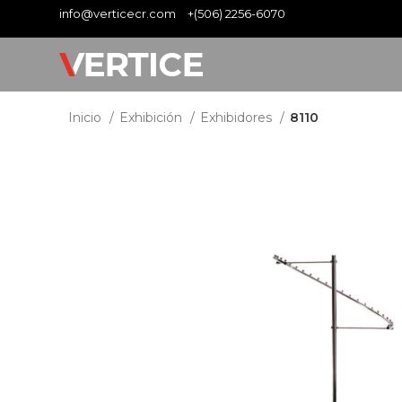
info@verticecr.com
+(506) 2256-6070
Inicio
Exhibición
Exhibidores
8110