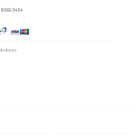
)
8365-3434
ibidores