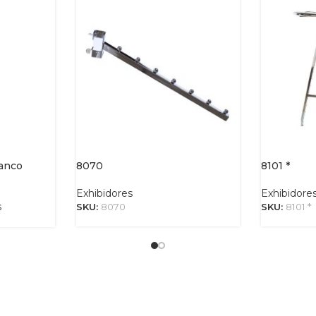
lanco
8070
8101 *
Exhibidores
Exhibidore
s
SKU:
8070
SKU:
8101 *