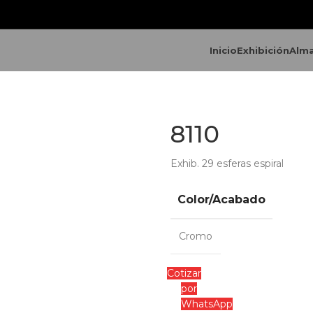
Inicio
Exhibición
Alm
8110
Exhib. 29 esferas espiral
Color/Acabado
Cromo
Cotizar
por
WhatsApp