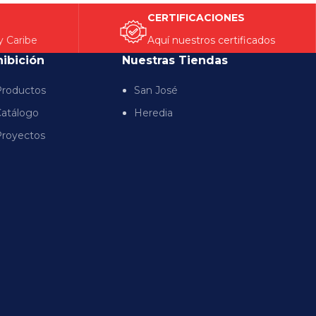
CERTIFICACIONES
y Caribe
Aquí nuestros certificados
hibición
Nuestras Tiendas
roductos
San José
atálogo
Heredia
royectos