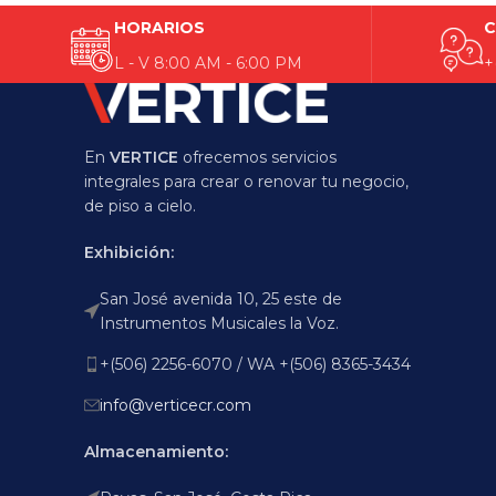
HORARIOS
C
L - V 8:00 AM - 6:00 PM
+
En
VERTICE
ofrecemos servicios
integrales para crear o renovar tu negocio,
de piso a cielo.
Exhibición:
San José avenida 10, 25 este de
Instrumentos Musicales la Voz.
+(506) 2256-6070 / WA +(506) 8365-3434
info@verticecr.com
Almacenamiento: