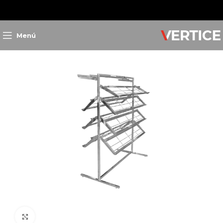
Inicio
Exhibición
Exhibidores
SHOERACK
Menú
Clic para ampliar