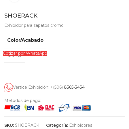
SHOERACK
Exhibidor para zapatos cromo
Color/Acabado
Cotizar por WhatsApp
Cromo
Vertice Exhibición: +(506)
8365-3434
Métodos de pago:
SKU:
SHOERACK
Categoría:
Exhibidores