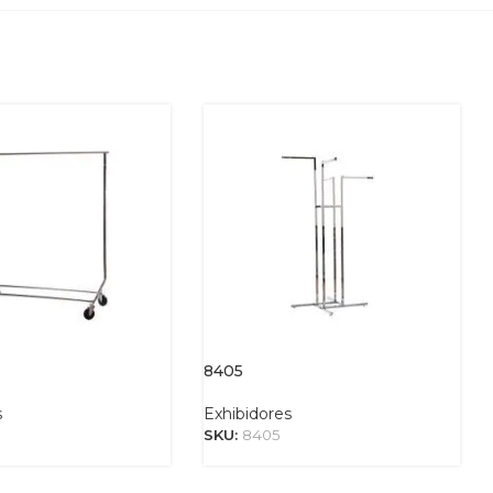
8405
s
Exhibidores
SKU:
8405