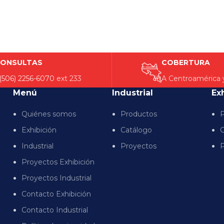
ONSULTAS
COBERTURA
(506) 2256-6070
ext 233
A Centroamérica 
Menú
Industrial
Ex
Quiénes somos
Productos
P
Exhibición
Catálogo
C
Industrial
Proyectos
P
Proyectos Exhibición
Proyectos Industrial
Contacto Exhibición
Contacto Industrial