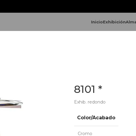
Inicio
Exhibición
Alm
8101 *
Exhib. redondo
Color/Acabado
Cromo