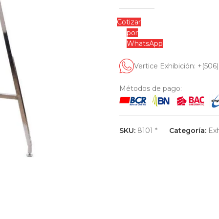
Cotizar
por
WhatsApp
Vertice Exhibición: +(506
Métodos de pago:
SKU:
8101 *
Categoría:
Exh