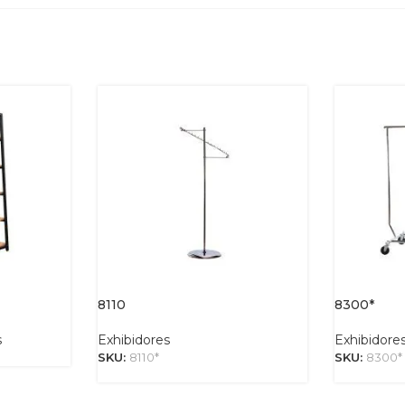
8110
8300*
s
Exhibidores
Exhibidore
SKU:
8110*
SKU:
8300*