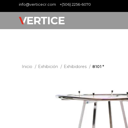
info@verticecr.com
+(506) 2256-6070
Inicio
Exhibición
Exhibidores
8101 *