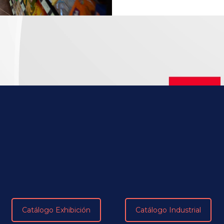
Sistemas
Elige el sistema de
ición
de tu negocio
Conoce más de nuestros productos
para exhibición y sistemas de
almacenamiento visitando nuestros
catálogos
aquí
Catálogo Exhibición
Catálogo Industrial