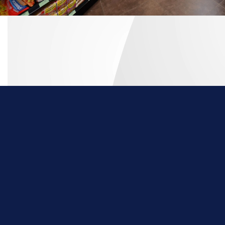
Mobiliario para Exhib
Productos y servicios para impulsar las ventas 
Descubre soluciones para tu punto de venta