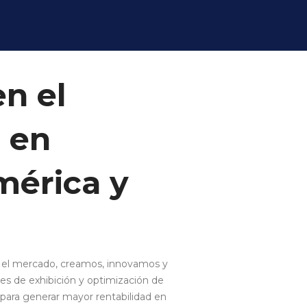
en el
o
en
mérica y
 el mercado, creamos, innovamos y
es de exhibición y optimización de
ara generar mayor rentabilidad en