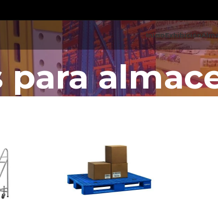
Inicio
Exhibición
Alm
s para almac