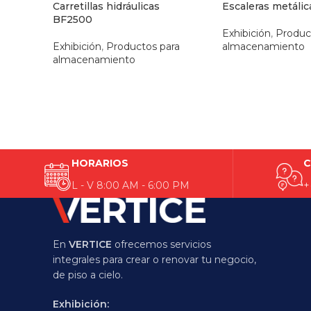
Carretillas hidráulicas
Escaleras metálic
BF2500
Exhibición
,
Produc
Exhibición
,
Productos para
almacenamiento
almacenamiento
HORARIOS
C
L - V 8:00 AM - 6:00 PM
+
En
VERTICE
ofrecemos servicios
integrales para crear o renovar tu negocio,
de piso a cielo.
Exhibición: