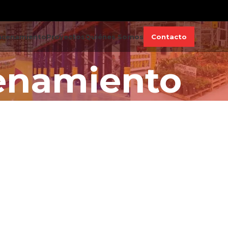
acenamiento
Proyectos
Quiénes Somos
Contacto
enamiento