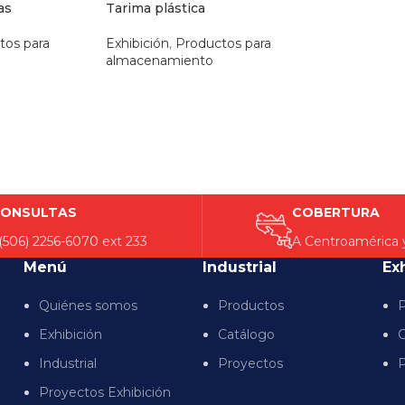
as
Tarima plástica
tos para
Exhibición
,
Productos para
almacenamiento
ONSULTAS
COBERTURA
(506) 2256-6070
ext 233
A Centroamérica 
Menú
Industrial
Ex
Quiénes somos
Productos
P
Exhibición
Catálogo
C
Industrial
Proyectos
P
Proyectos Exhibición