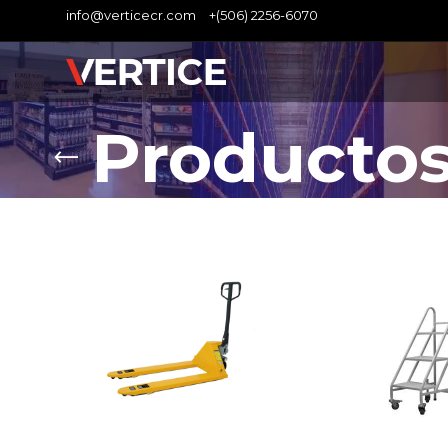
info@verticecr.com
+(506) 2256-6070
Producto