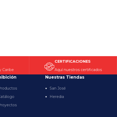
CERTIFICACIONES
y Caribe
Aquí nuestros certificados
hibición
Nuestras Tiendas
roductos
San José
atálogo
Heredia
royectos