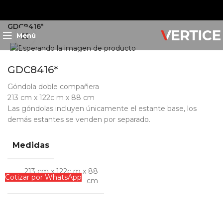
Inicio
Exhibición
Góndolas
Góndolas Lozier
GDC8416*
Menú
Clic para ampliar
GDC8416*
Góndola doble compañera
213 cm x 122c m x 88 cm
Las góndolas incluyen únicamente el estante base, los
demás estantes se venden por separado.
Medidas
213 cm x 122c m x 88
Cotizar por WhatsApp
cm