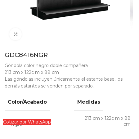
Clic para ampliar
GDC8416NGR
Góndola color negro doble compañera
213 cm x 122c m x 88 cm
Las góndolas incluyen únicamente el estante base, los
demás estantes se venden por separado.
Color/Acabado
Medidas
213 cm x 122c m x 88
Cotizar por WhatsApp
Negro
cm