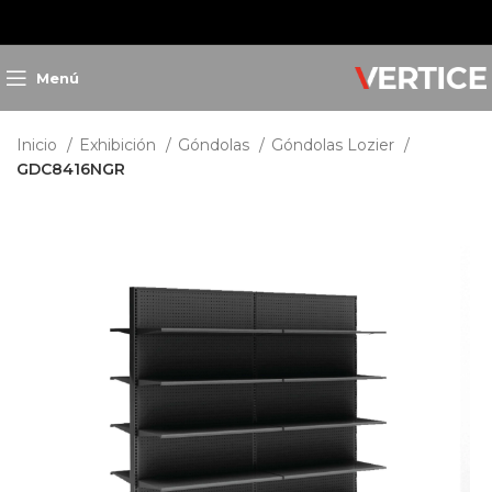
Menú
Inicio
Exhibición
Góndolas
Góndolas Lozier
GDC8416NGR