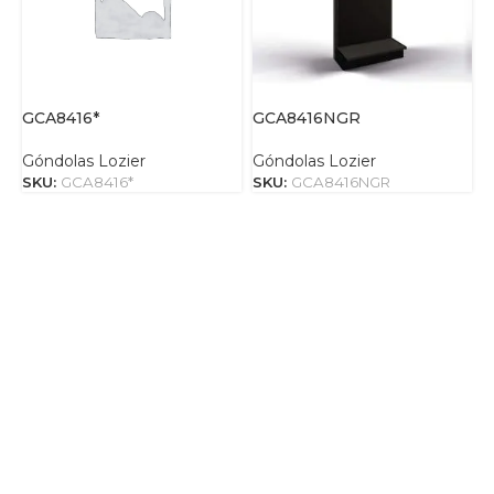
GCA8416*
GCA8416NGR
G
Góndolas Lozier
Góndolas Lozier
G
SKU:
GCA8416*
SKU:
GCA8416NGR
S