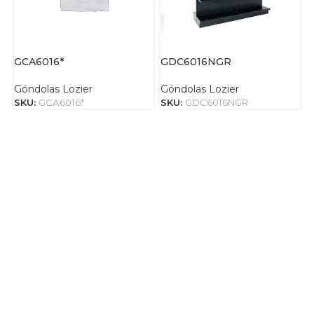
GCA6016*
GDC6016NGR
G
Góndolas Lozier
Góndolas Lozier
G
SKU:
GCA6016*
SKU:
GDC6016NGR
S