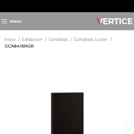
Menú
Inicio
Exhibición
Góndolas
Góndolas Lozier
GCA8416NGR