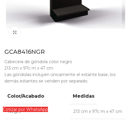
Clic para ampliar
GCA8416NGR
Cabecera de góndola color negro
213 cm x 97c m x 47 cm
Las góndolas incluyen únicamente el estante base, los
demás estantes se venden por separado.
Color/Acabado
Medidas
Cotizar por WhatsApp
Negro
213 cm x 97c m x 47 cm