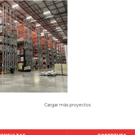
amiento Industrial
Almacenamiento Industrial
Intcomex
Tical
Cargar más proyectos
amiento Industrial
Numar