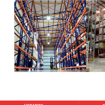
Almacenamiento Industrial
Almacen
Walmart
Almacenamiento Industrial
Almacen
Repagro