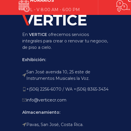
HORARIOS
C
L - V 8:00 AM - 6:00 PM
+
En
VERTICE
ofrecemos servicios
integrales para crear o renovar tu negocio,
de piso a cielo.
Exhibición:
San José avenida 10, 25 este de
Instrumentos Musicales la Voz.
+(506) 2256-6070 / WA +(506) 8365-3434
info@verticecr.com
Almacenamiento:
Pavas, San José, Costa Rica.