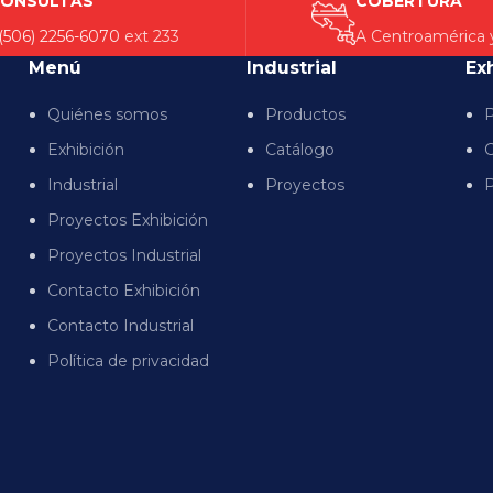
ONSULTAS
COBERTURA
(506) 2256-6070
ext 233
A Centroamérica 
Menú
Industrial
Ex
Quiénes somos
Productos
P
Exhibición
Catálogo
C
Industrial
Proyectos
P
Proyectos Exhibición
Proyectos Industrial
Contacto Exhibición
Contacto Industrial
Política de privacidad