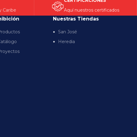
CERTIFICACIONES
y Caribe
Aquí nuestros certificados
hibición
Nuestras Tiendas
roductos
San José
atálogo
Heredia
royectos