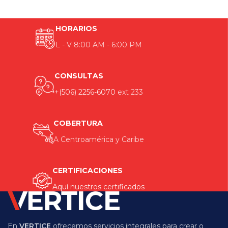
Sislocar
Almacenamiento Industrial
HORARIOS
L - V 8:00 AM - 6:00 PM
CONSULTAS
+(506) 2256-6070
ext 233
COBERTURA
A Centroamérica y Caribe
CERTIFICACIONES
Aquí nuestros certificados
En
VERTICE
ofrecemos servicios integrales para crear o