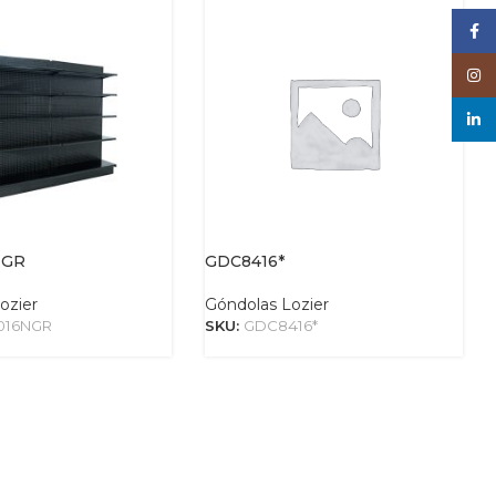
Face
Inst
linke
NGR
GDC8416*
ozier
Góndolas Lozier
016NGR
SKU:
GDC8416*