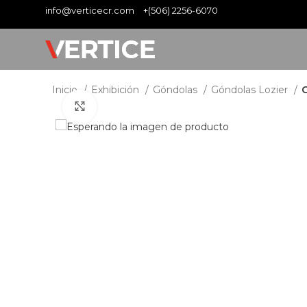
info@verticecr.com
+(506) 2256-6070
Inicio
Exhibición
Góndolas
Góndolas Lozier
Clic para ampliar