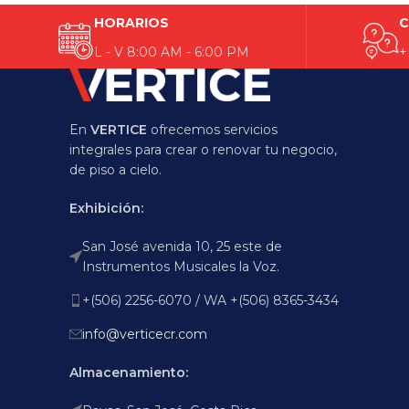
HORARIOS
C
L - V 8:00 AM - 6:00 PM
+
En
VERTICE
ofrecemos servicios
integrales para crear o renovar tu negocio,
de piso a cielo.
Exhibición:
San José avenida 10, 25 este de
Instrumentos Musicales la Voz.
+(506) 2256-6070 / WA +(506) 8365-3434
info@verticecr.com
Almacenamiento: