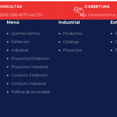
ONSULTAS
COBERTURA
(506) 2256-6070
ext 233
A Centroamérica 
Menú
Industrial
Ex
Quiénes somos
Productos
P
Exhibición
Catálogo
C
Industrial
Proyectos
P
Proyectos Exhibición
Proyectos Industrial
Contacto Exhibición
Contacto Industrial
Política de privacidad