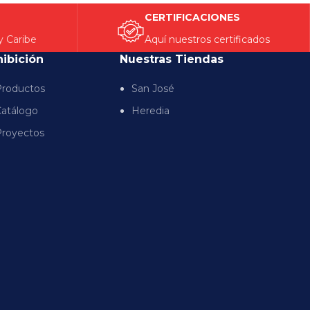
CERTIFICACIONES
y Caribe
Aquí nuestros certificados
hibición
Nuestras Tiendas
roductos
San José
atálogo
Heredia
royectos