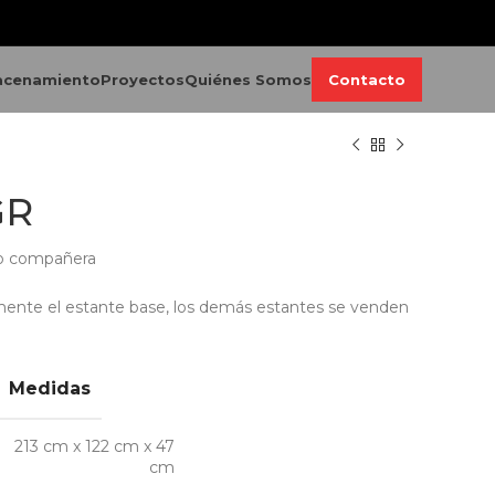
acenamiento
Proyectos
Quiénes Somos
Contacto
GR
ro compañera
mente el estante base, los demás estantes se venden
Medidas
213 cm x 122 cm x 47
cm