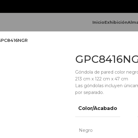
Inicio
Exhibición
Alm
GPC8416NGR
GPC8416N
Góndola de pared color neg
213 cm x 122 cm x 47 cm
Las góndolas incluyen única
por separado.
Color/Acabado
Negro