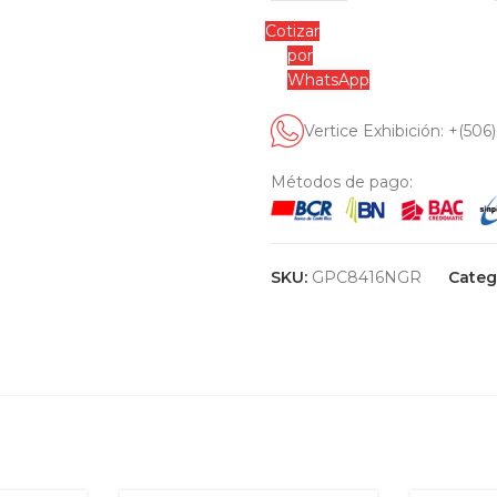
Cotizar
por
WhatsApp
Vertice Exhibición: +(506
Métodos de pago:
SKU:
GPC8416NGR
Categ