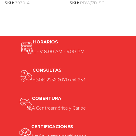
SKU:
3930-4
SKU:
RDW/7B-SC
HORARIOS
L - V 8:00 AM - 6:00 PM
CONSULTAS
+(506) 2256-6070
ext 233
COBERTURA
A Centroamérica y Caribe
CERTIFICACIONES