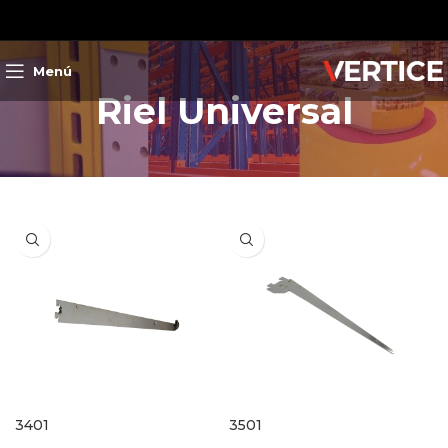
Menú
Riel Universal
3401
3501