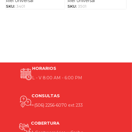
Riel Universal
Riel Universal
R
SKU:
3401
SKU:
3501
S
HORARIOS
L - V 8:00 AM - 6:00 PM
CONSULTAS
+(506) 2256-6070
ext 233
COBERTURA