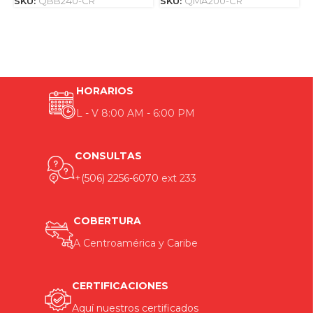
SKU:
QBB240-CR
SKU:
QMA200-CR
HORARIOS
L - V 8:00 AM - 6:00 PM
CONSULTAS
+(506) 2256-6070
ext 233
COBERTURA
A Centroamérica y Caribe
CERTIFICACIONES
Aquí nuestros certificados