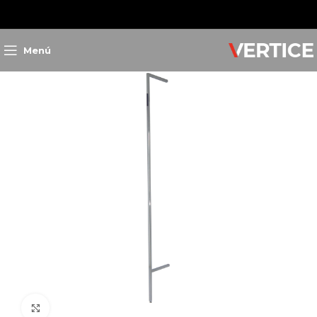
Inicio
Exhibición
Rieles
Serie Queen
QMD240-CR
Menú
Clic para ampliar