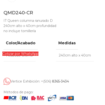
QMD240-CR
IT Queen columna ranurado D
240cm alto x 40cm profundidad
no incluye tornillería
Color/Acabado
Medidas
Cotizar por WhatsApp
Acabado Cromo
240cm alto x 40cm
Vertice Exhibición: +(506)
8365-3434
Métodos de pago: