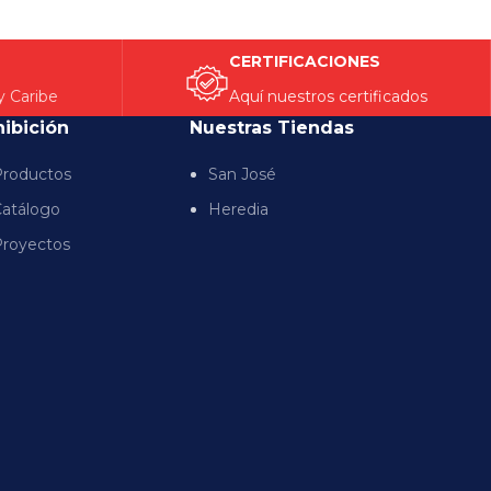
CERTIFICACIONES
y Caribe
Aquí nuestros certificados
hibición
Nuestras Tiendas
roductos
San José
atálogo
Heredia
royectos