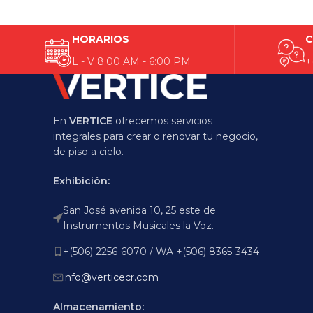
HORARIOS
C
L - V 8:00 AM - 6:00 PM
+
En
VERTICE
ofrecemos servicios
integrales para crear o renovar tu negocio,
de piso a cielo.
Exhibición:
San José avenida 10, 25 este de
Instrumentos Musicales la Voz.
+(506) 2256-6070 / WA +(506) 8365-3434
info@verticecr.com
Almacenamiento: