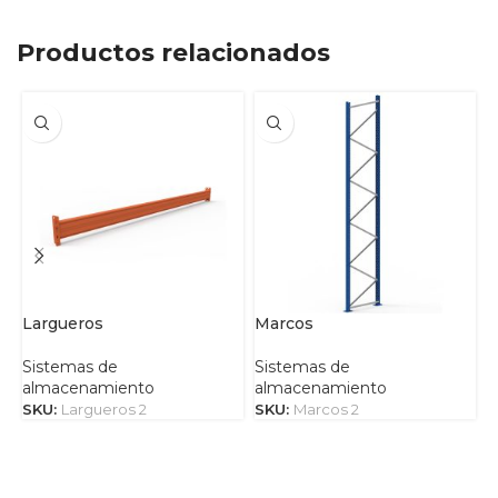
Productos relacionados
Largueros
Marcos
M
Sistemas de
Sistemas de
S
almacenamiento
almacenamiento
a
SKU:
Largueros 2
SKU:
Marcos 2
S