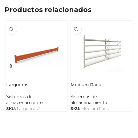
Productos relacionados
Largueros
Medium Rack
P
Sistemas de
Sistemas de
S
almacenamiento
almacenamiento
a
SKU:
Largueros 2
SKU:
Medium Rack
S