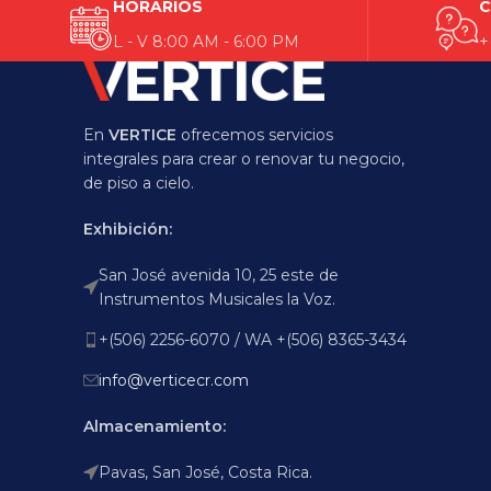
HORARIOS
C
L - V 8:00 AM - 6:00 PM
+
En
VERTICE
ofrecemos servicios
integrales para crear o renovar tu negocio,
de piso a cielo.
Exhibición:
San José avenida 10, 25 este de
Instrumentos Musicales la Voz.
+(506) 2256-6070 / WA +(506) 8365-3434
info@verticecr.com
Almacenamiento:
Pavas, San José, Costa Rica.