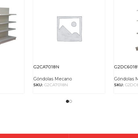
G2CA7018N
G2DC6018
Góndolas Mecano
Góndolas 
SKU:
G2CA7018N
SKU:
G2DC6