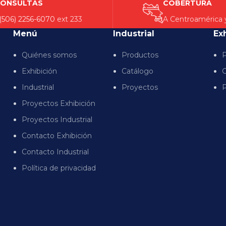
ONSULTAS
COBERTURA
(506) 2256-6070
ext 233
A Centroamérica 
Menú
Industrial
Ex
Quiénes somos
Productos
P
Exhibición
Catálogo
C
Industrial
Proyectos
P
Proyectos Exhibición
Proyectos Industrial
Contacto Exhibición
Contacto Industrial
Política de privacidad