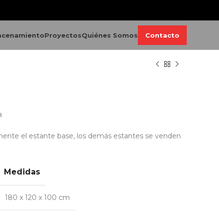
acenamiento
Proyectos
Quiénes Somos
Contacto
a
mente el estante base, los demás estantes se venden
Medidas
180 x 120 x 100 cm