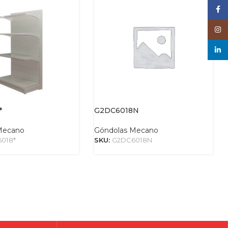
Face
Inst
linke
*
G2DC6018N
Mecano
Góndolas Mecano
018*
SKU:
G2DC6018N