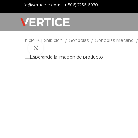
info@verticecr.com
+(506) 2256-6070
Inicio
Exhibición
Góndolas
Góndolas Mecano
Clic para ampliar