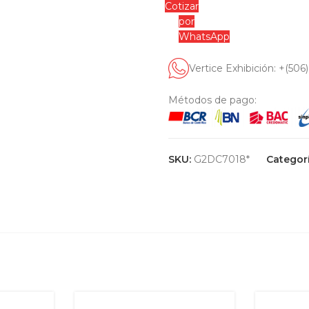
Cotizar
por
WhatsApp
Vertice Exhibición: +(506
Métodos de pago:
SKU:
G2DC7018*
Categorí