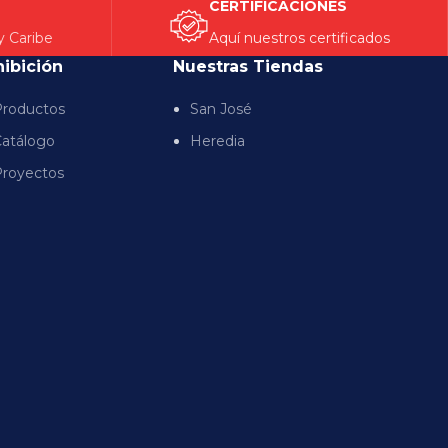
CERTIFICACIONES
y Caribe
Aquí nuestros certificados
hibición
Nuestras Tiendas
roductos
San José
atálogo
Heredia
royectos