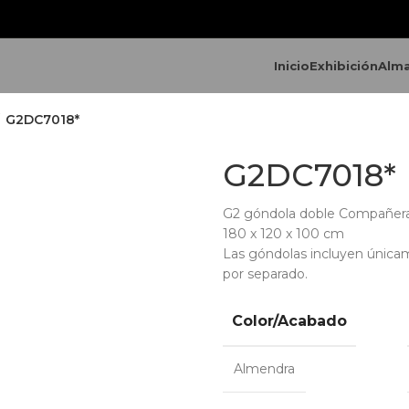
Inicio
Exhibición
Alm
G2DC7018*
G2DC7018*
G2 góndola doble Compañer
180 x 120 x 100 cm
Las góndolas incluyen única
por separado.
Color/Acabado
Almendra