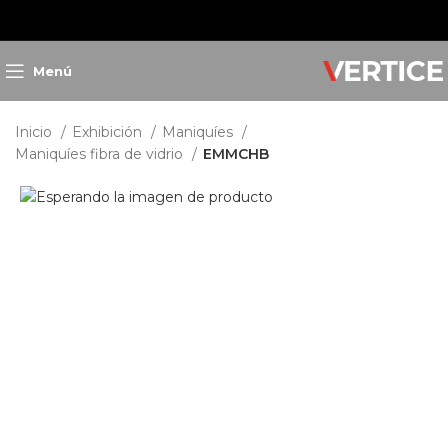
Menú
Inicio
Exhibición
Maniquíes
Maniquíes fibra de vidrio
EMMCHB