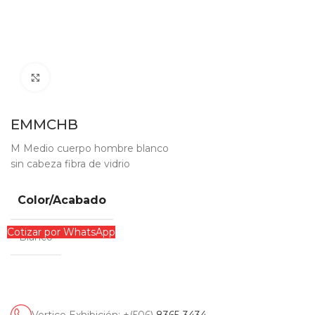
Clic para ampliar
EMMCHB
M Medio cuerpo hombre blanco
sin cabeza fibra de vidrio
Color/Acabado
Cotizar por WhatsApp
Blanco