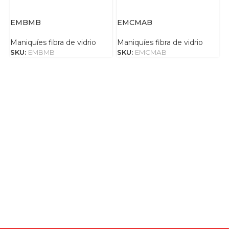
EMBMB
EMCMAB
Maniquíes fibra de vidrio
Maniquíes fibra de vidrio
M
SKU:
EMBMB
SKU:
EMCMAB
S