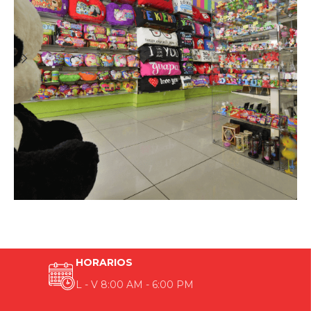
Q Chiva
Exhibición Comercial
HORARIOS
L - V 8:00 AM - 6:00 PM