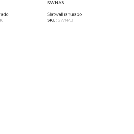
SWNA3
urado
Slatwall ranurado
M6
SKU:
SWNA3