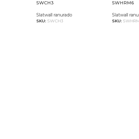
SWCH3
SWHRM6
Slatwall ranurado
Slatwall ran
SKU:
SWCH3
SKU:
SWHR