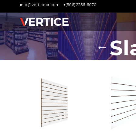
info@verticecr.com
+(506) 2256-6070
Sl