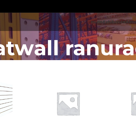
Inicio
Exhibición
Alm
atwall ranur