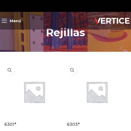
Menú
Rejillas
6301*
6303*