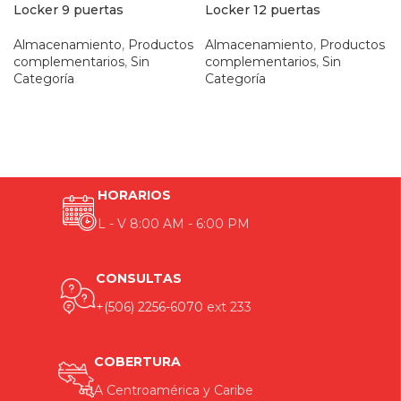
Locker 9 puertas
Locker 12 puertas
Almacenamiento
,
Productos
Almacenamiento
,
Productos
complementarios
,
Sin
complementarios
,
Sin
Categoría
Categoría
HORARIOS
L - V 8:00 AM - 6:00 PM
CONSULTAS
+(506) 2256-6070
ext 233
COBERTURA
A Centroamérica y Caribe