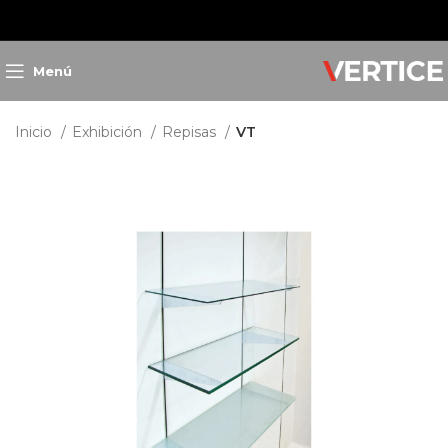
Menú
Inicio
Exhibición
Repisas
VT