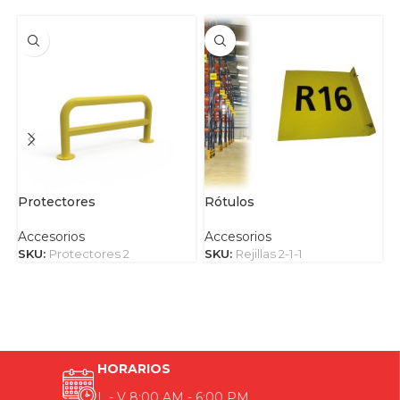
Protectores
Rótulos
C
Accesorios
Accesorios
A
SKU:
Protectores 2
SKU:
Rejillas 2-1-1
S
HORARIOS
L - V 8:00 AM - 6:00 PM