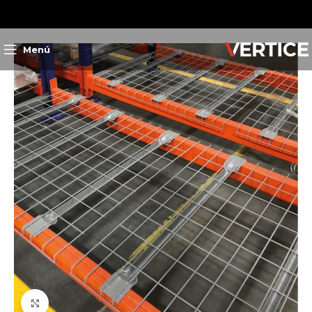
Inicio
Almacenamiento
Accesorios
Rejillas
Menú
Clic para ampliar