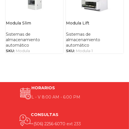
Modula Slim
Modula Lift
M
Sistemas de
Sistemas de
S
almacenamiento
almacenamiento
a
automático
automático
a
SKU:
Modula
SKU:
Modula-1
S
HORARIOS
L - V 8:00 AM - 6:00 PM
CONSULTAS
+(506) 2256-6070
ext 233