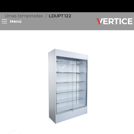
Inicio
Exhibición
Urnas Temperadas
Urnas temperadas
LDUPT122
Menú