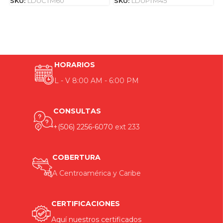
SKU:
LDUCTM60
SKU:
LDUPTM45
S
HORARIOS
L - V 8:00 AM - 6:00 PM
CONSULTAS
+(506) 2256-6070
ext 233
COBERTURA
A Centroamérica y Caribe
CERTIFICACIONES
Aquí nuestros certificados