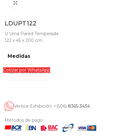
Clic para ampliar
LDUPT122
U Urna Pared Temperada
122 x 45 x 200 cm
Medidas
Cotizar por WhatsApp
122 x 45 x 200 cm
Vertice Exhibición: +(506)
8365-3434
Métodos de pago: