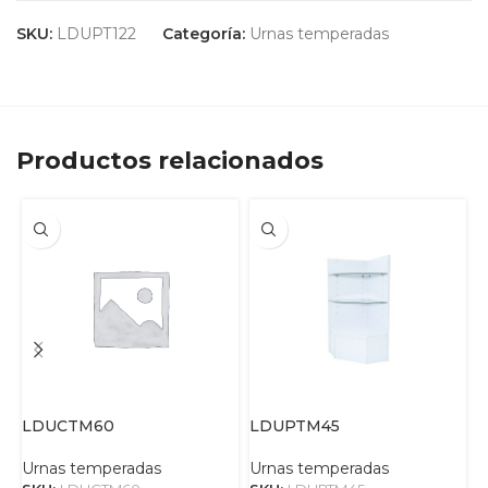
SKU:
LDUPT122
Categoría:
Urnas temperadas
Productos relacionados
LDUCTM60
LDUPTM45
Urnas temperadas
Urnas temperadas
U