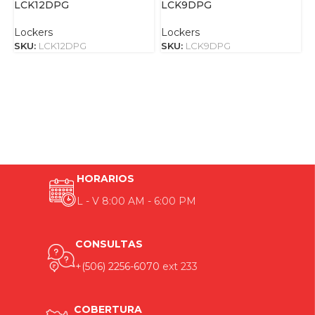
LCK12DPG
LCK9DPG
Lockers
Lockers
SKU:
LCK12DPG
SKU:
LCK9DPG
HORARIOS
L - V 8:00 AM - 6:00 PM
CONSULTAS
+(506) 2256-6070
ext 233
COBERTURA