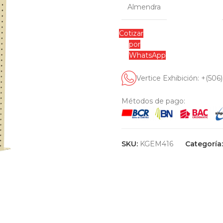
Almendra
Cotizar
por
WhatsApp
Vertice Exhibición: +(506
Métodos de pago:
SKU:
KGEM416
Categoría: