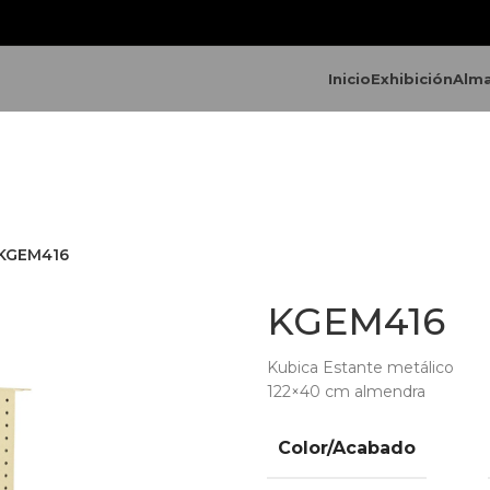
Inicio
Exhibición
Alm
KGEM416
KGEM416
Kubica Estante metálico
122×40 cm almendra
Color/Acabado