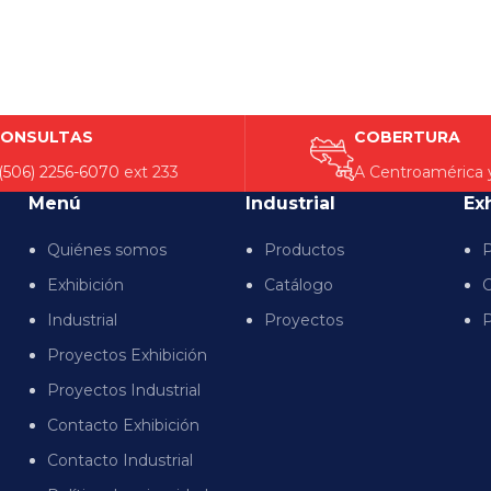
ONSULTAS
COBERTURA
(506) 2256-6070
ext 233
A Centroamérica 
Menú
Industrial
Ex
Quiénes somos
Productos
P
Exhibición
Catálogo
C
Industrial
Proyectos
P
Proyectos Exhibición
Proyectos Industrial
Contacto Exhibición
Contacto Industrial