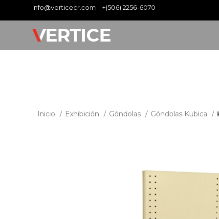
info@verticecr.com
+(506) 2256-6070
Inicio
Exhibición
Góndolas
Góndolas Kubica