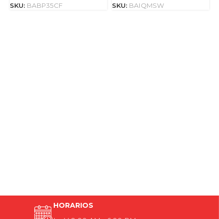
SKU:
BABP35CF
SKU:
BAIQMSW
S
HORARIOS