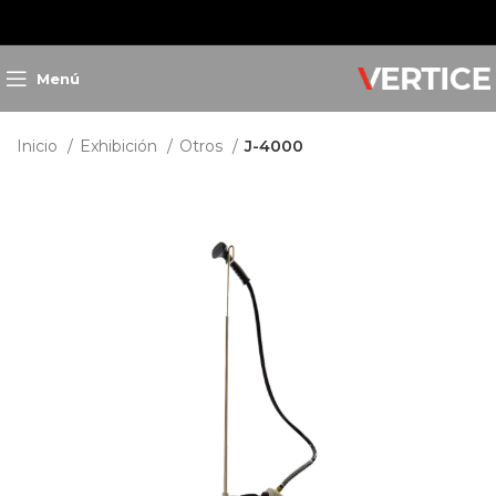
Menú
Inicio
Exhibición
Otros
J-4000