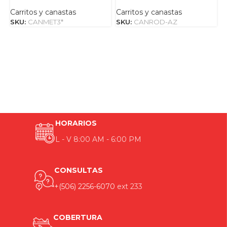
Carritos y canastas
Carritos y canastas
C
SKU:
CANMET3*
SKU:
CANROD-AZ
S
HORARIOS
L - V 8:00 AM - 6:00 PM
CONSULTAS
+(506) 2256-6070
ext 233
COBERTURA