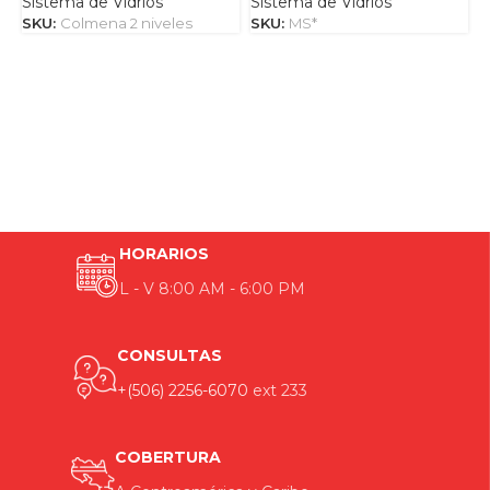
Sistema de Vidrios
Sistema de Vidrios
S
SKU:
Colmena 2 niveles
SKU:
MS*
S
HORARIOS
L - V 8:00 AM - 6:00 PM
CONSULTAS
+(506) 2256-6070
ext 233
COBERTURA