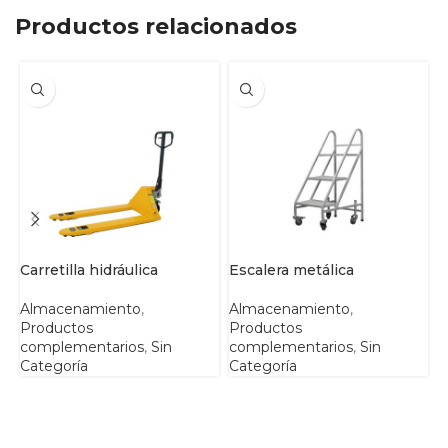
Productos relacionados
Carretilla hidráulica
Escalera metálica
L
Almacenamiento
,
Almacenamiento
,
A
Productos
Productos
P
complementarios
,
Sin
complementarios
,
Sin
c
Categoría
Categoría
C