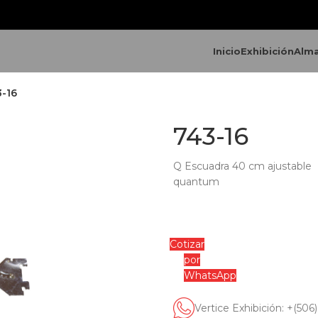
Inicio
Exhibición
Alm
-16
743-16
Q Escuadra 40 cm ajustable
quantum
Cotizar
por
WhatsApp
Vertice Exhibición: +(506