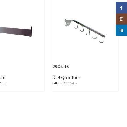
Face
Inst
linke
2903-16
tum
Riel Quantum
12SC
SKU:
2903-16