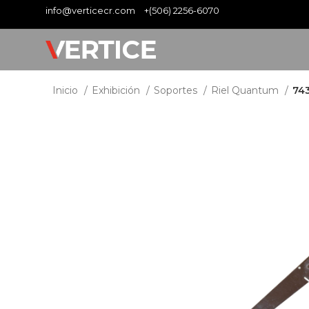
info@verticecr.com
+(506) 2256-6070
Inicio
Exhibición
Soportes
Riel Quantum
743