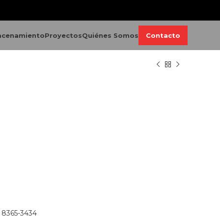
acenamiento
Proyectos
Quiénes Somos
Contacto
)
8365-3434