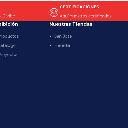
CERTIFICACIONES
y Caribe
Aquí nuestros certificados
hibición
Nuestras Tiendas
roductos
San José
atálogo
Heredia
royectos