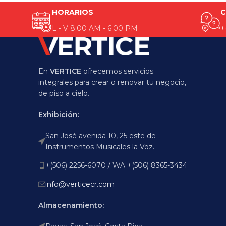
HORARIOS
C
L - V 8:00 AM - 6:00 PM
+
En
VERTICE
ofrecemos servicios
integrales para crear o renovar tu negocio,
de piso a cielo.
Exhibición:
San José avenida 10, 25 este de
Instrumentos Musicales la Voz.
+(506) 2256-6070 / WA +(506) 8365-3434
info@verticecr.com
Almacenamiento: