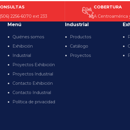
ONSULTAS
COBERTURA
(506) 2256-6070
ext 233
A Centroamérica 
Menú
Industrial
Ex
Quiénes somos
Productos
P
Exhibición
Catálogo
C
Industrial
Proyectos
P
Proyectos Exhibición
Proyectos Industrial
Contacto Exhibición
Contacto Industrial
Política de privacidad