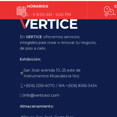
HORARIOS
C
L - V 8:00 AM - 6:00 PM
+
En
VERTICE
ofrecemos servicios
integrales para crear o renovar tu negocio,
de piso a cielo.
Exhibición:
San José avenida 10, 25 este de
Instrumentos Musicales la Voz.
+(506) 2256-6070 / WA +(506) 8365-3434
info@verticecr.com
Almacenamiento: