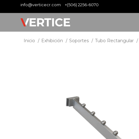
info@verticecr.com
+(506) 2256-6070
Inicio
Exhibición
Soportes
Tubo Rectangular