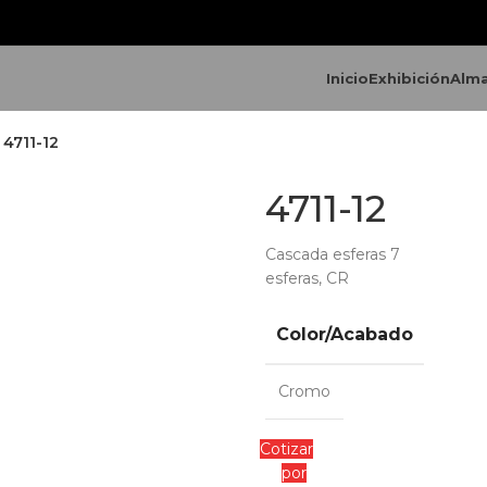
Inicio
Exhibición
Alm
4711-12
4711-12
Cascada esferas 7
esferas, CR
Color/Acabado
Cromo
Cotizar
por