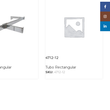
Face
Inst
linke
4712-12
angular
Tubo Rectangular
SKU:
4712-12