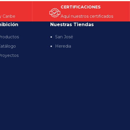
CERTIFICACIONES
y Caribe
Aquí nuestros certificados
hibición
Nuestras Tiendas
roductos
San José
atálogo
Heredia
royectos