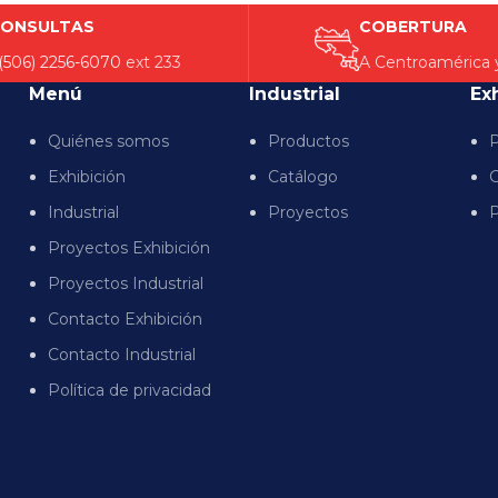
ONSULTAS
COBERTURA
(506) 2256-6070
ext 233
A Centroamérica 
Menú
Industrial
Ex
Quiénes somos
Productos
P
Exhibición
Catálogo
C
Industrial
Proyectos
P
Proyectos Exhibición
Proyectos Industrial
Contacto Exhibición
Contacto Industrial
Política de privacidad