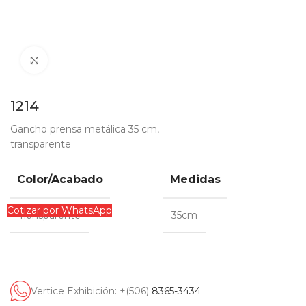
Clic para ampliar
1214
Gancho prensa metálica 35 cm,
transparente
Color/Acabado
Medidas
Cotizar por WhatsApp
Transparente
35cm
Vertice Exhibición: +(506)
8365-3434