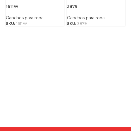
1611W
3879
4
Ganchos para ropa
Ganchos para ropa
G
SKU:
1611W
SKU:
3879
S