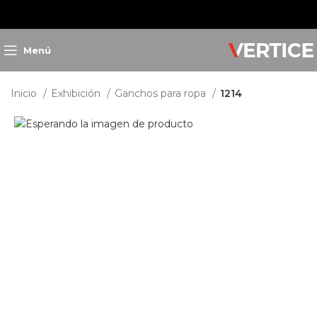
Menú
Inicio
Exhibición
Ganchos para ropa
1214